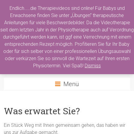
Zum
Endlich……die Therapievideos sind online! Für Babys und
Inhalt
springen
Erwachsene finden Sie unter „Übungen“ therapeutische
Anleitungen für viele Beschwerdebilder. Da die Videotherapie
seit dem letzten Jahr in der Physiotherapie auch auf Verordnung
Physiotherapie Nicola
durchgeführt werden kann, ist ggf eine Verrechnung mit einem
entsprechenden Rezept möglich. Profitieren Sie für Ihr Baby
Döderlein
oder für sich selber von einer professionellen Übungsauswahl
oder verkürzen Sie so sinnvoll die Wartezeit auf Ihren ersten
Physiotherapie für Groß und Klein
Physiotermin. Viel Spaß!
Dismiss
Menü
Was erwartet Sie?
Ein Stück Weg mit Ihnen gemeinsam gehen, das haben wir
uns zur Aufgabe gemacht.