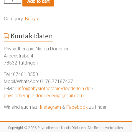
Add to cart
Baby
leidet
-
Category:
Babys
Unruhe
–
Weinen
Kontaktdaten
–
Bauchschmerzen
Physiotherapie Nicola Döderlein
quantity
Alleenstraße 4
78532 Tuttlingen
Tel.: 07461 3550
Mobil/WhatsApp: 0176 77187437
E-Mail:
info@physiotherapie-doederlein.de
/
physiotherapie.doederlein@gmail.com
Wir sind auch auf
Instagram
&
Facebook
zu finden!
Copyright © 2026
Physiotherapie Nicola Döderlein
. Alle Rechte vorbehalten.