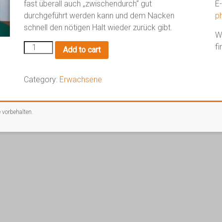
fast überall auch „zwischendurch“ gut
E
durchgeführt werden kann und dem Nacken
p
schnell den nötigen Halt wieder zurück gibt.
W
Schulter
fi
Add to cart
und
Nackenprobleme
quantity
Category:
Erwachsene
e vorbehalten.