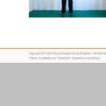
Copyright © 2026
Physiotherapie Nicola Döderlein
. Alle Recht
Theme:
Accelerate
von ThemeGrill. Powered by
WordPress
.