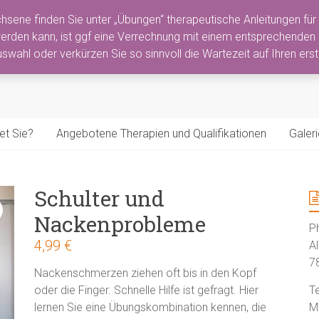
hsene finden Sie unter „Übungen“ therapeutische Anleitungen für 
ie Nicola Döderlein
rden kann, ist ggf eine Verrechnung mit einem entsprechenden Re
swahl oder verkürzen Sie so sinnvoll die Wartezeit auf Ihren ers
ein
et Sie?
Angebotene Therapien und Qualifikationen
Galeri
Schulter und
Nackenprobleme
P
4,99
€
A
7
Nackenschmerzen ziehen oft bis in den Kopf
oder die Finger. Schnelle Hilfe ist gefragt. Hier
T
lernen Sie eine Übungskombination kennen, die
M