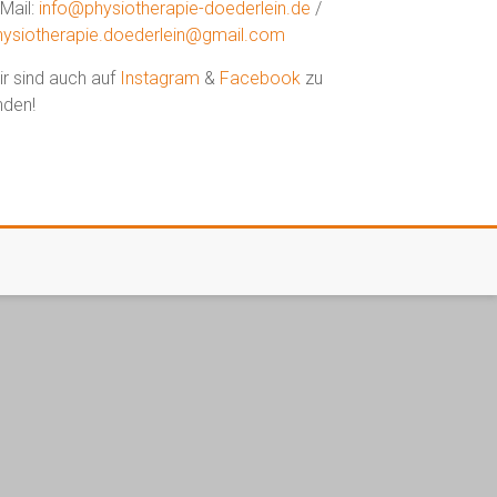
-Mail:
info@physiotherapie-doederlein.de
/
hysiotherapie.doederlein@gmail.com
ir sind auch auf
Instagram
&
Facebook
zu
nden!